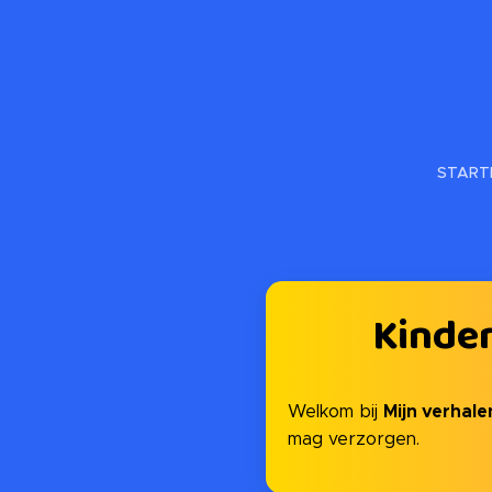
START
Kinder
Mijn verhale
Welkom bij
mag verzorgen.