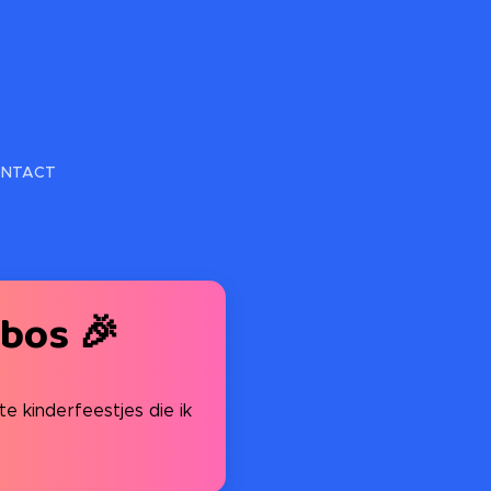
NTACT
rbos 🎉
te kinderfeestjes die ik