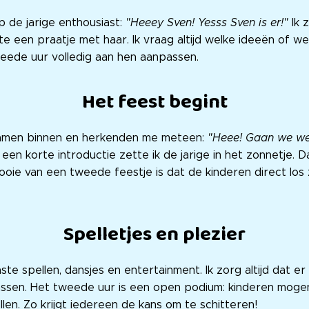
p de jarige enthousiast:
"Heeey Sven! Yesss Sven is er!"
Ik 
te een praatje met haar. Ik vraag altijd welke ideeën of w
tweede uur volledig aan hen aanpassen.
Het feest begint
amen binnen en herkenden me meteen:
"Heee! Gaan we wee
een korte introductie zette ik de jarige in het zonnetje.
ooie van een tweede feestje is dat de kinderen direct los
Spelletjes en plezier
aste spellen, dansjes en entertainment. Ik zorg altijd dat e
assen. Het tweede uur is een open podium: kinderen mogen
len. Zo krijgt iedereen de kans om te schitteren!