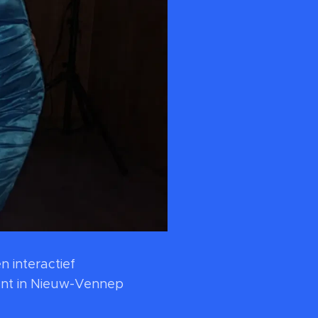
n interactief
ent in Nieuw-Vennep