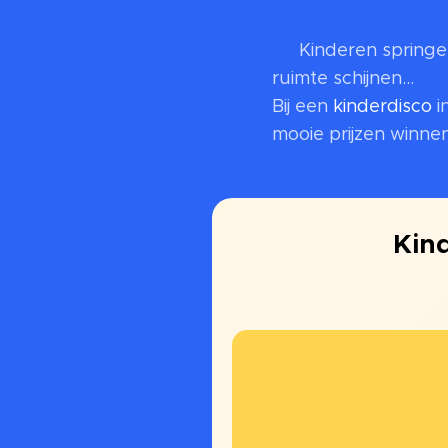
🎉 Kinderen springen
ruimte schijnen...
Bij een
kinderdisco
i
mooie prijzen winn
Kin