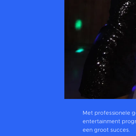
Met professionele ge
entertainment prog
een groot succes.