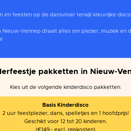
 en feesten op de dansvloer terwijl kleurrijke disc
n Nieuw-Vennep draait alles om plezier, muziek en
en! 🎶✨
derfeestje pakketten in Nieuw-Ve
Kies uit de volgende kinderdisco pakketten:
Basis Kinderdisco
2 uur feestplezier, dans, spelletjes en 1 hoofdprijs!
Geschikt voor 12 tot 20 kinderen.
(€149,- excl. reiskosten)