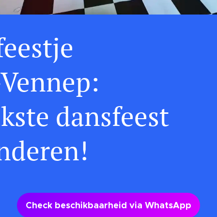
feestje
Vennep:
kste dansfeest
inderen!
Check beschikbaarheid via WhatsApp