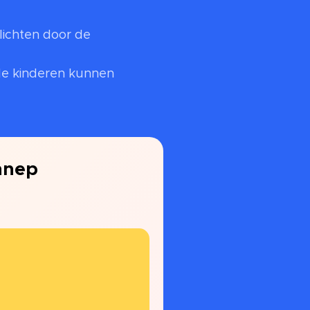
olichten door de
 de kinderen kunnen
nnep