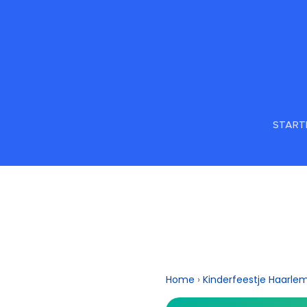
START
Home
›
Kinderfeestje Haarle