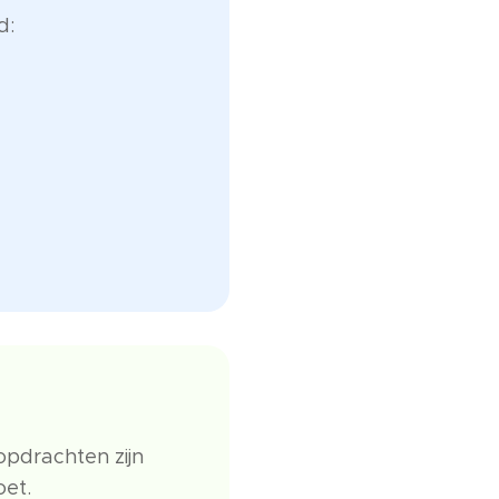
d:
opdrachten zijn
oet.