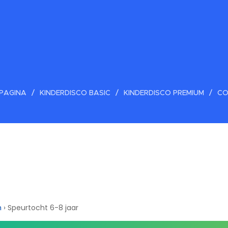
PAGINA
KINDERDISCO BASIC
KINDERDISCO PREMIUM
CO
m
›
Speurtocht 6-8 jaar