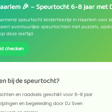
Haarlem 🎉 – Speurtocht 6-8 jaar met 
annend speurtocht kinderfeestje in Haarlem voor ki
seert avontuurlijke speurtochten met puzzels, opdr
p deze leeftijd.
id checken
en bij de speurtocht?
hten en raadsels geschikt voor 6–8 jaar
ijzingen en begeleiding door DJ Sven