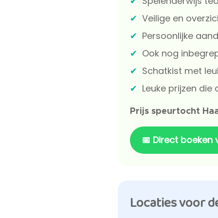
Spelenderwijs te
Veilige en overzic
Persoonlijke aand
Ook nog inbegrepe
Schatkist met le
Leuke prijzen die
Prijs speurtocht Ha
📅 Direct boeken
Locaties voor d